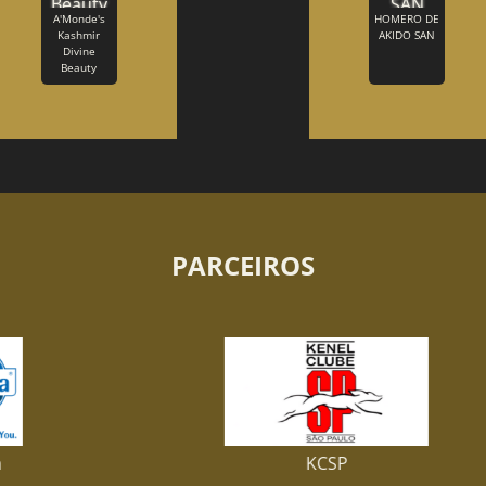
A'Monde's
HOMERO DE
Kashmir
AKIDO SAN
Divine
Beauty
PARCEIROS
KCSP