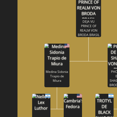
DEJA VU
PRINCE OF
REALM VON
BRODA BRASIL
Medina Sidonia
PHO
Trapio de
Miura
SHA
BROD