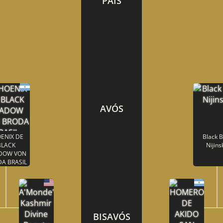
PAIS
AVÓS
ENIX DE
Black B
BLACK
Nijins
DOW VON
A BRASIL
BISAVÓS