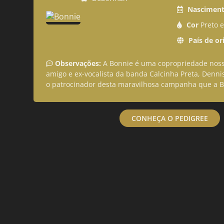
Nasciment
Cor
Preto 
País de or
Observações:
 A Bonnie é uma copropriedade noss
amigo e ex-vocalista da banda Calcinha Preta, Dennis
o patrocinador desta maravilhosa campanha que a B
CONHEÇA O PEDIGREE