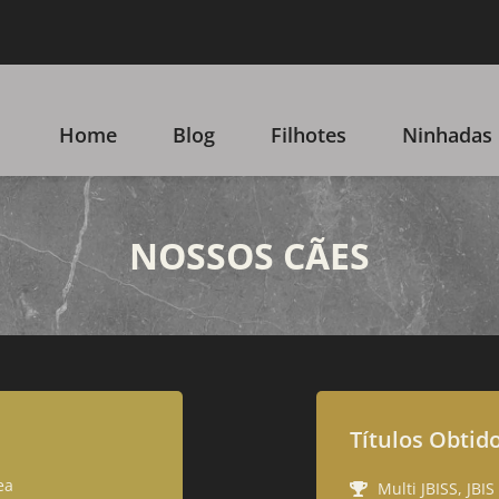
Home
Blog
Filhotes
Ninhadas
NOSSOS CÃES
Títulos Obtid
ea
Multi JBISS, JBI