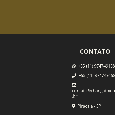
CONTATO
+55 (11) 97474915
+55 (11) 97474915
contato@changathid
.br
Piracaia - SP