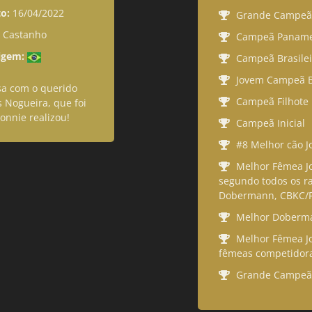
o:
16/04/2022
Grande Campeã 
e Castanho
Campeã Paname
igem:
Campeã Brasilei
Jovem Campeã Br
a com o querido 
Campeã Filhote
 Nogueira, que foi 
onnie realizou!
Campeã Inicial
#8 Melhor cão J
Melhor Fêmea Jo
segundo todos os ra
Dobermann, CBKC/F
Melhor Doberman
Melhor Fêmea Jo
fêmeas competidoras
Grande Campeã