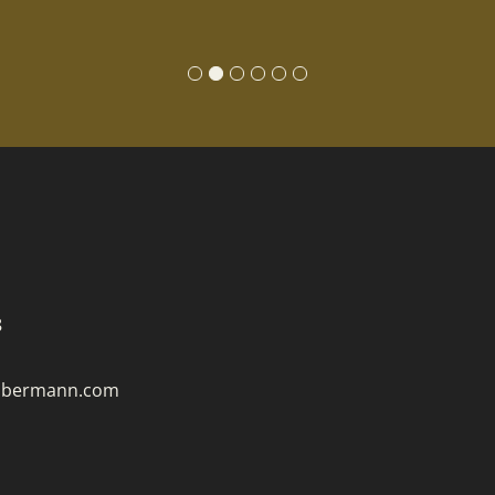
8
8
obermann.com