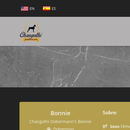
EN
ES
Bonnie
Sobre:
Changathi Dobermann's Bonnie
Sexo
Fêm
Doberman