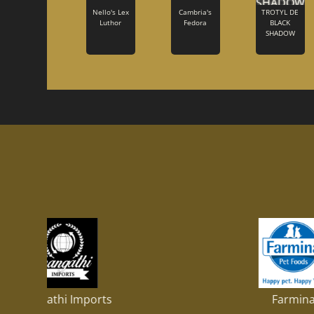
Nello's Lex
Cambria's
TROTYL DE
Luthor
Fedora
BLACK
SHADOW
hi Imports
Farmina